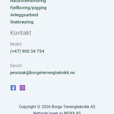
Natursteinsmuring
Fjellboring/pigging
Anleggsarbeid
Snøbrøyting
Kontakt
Mobil:
(+47) 900 34 754
Epost:
jensisak@borgeterrengteknikk.no
Copyright © 2026 Borge Terrengteknikk AS
Nettside laget av
NOXX AS